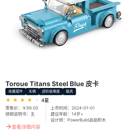
Toroue Titans Steel Blue 皮卡
收藏摆件
车辆
进阶级难度
载具
4星
零售价：
￥99.00
上市时间：
2024-01-01
拼砌说明书：
无
建议年龄：
14岁+
设计师：
PowerBuild品铂积木
→
查看详细内容