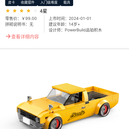
皮卡
收藏摆件
入门级难度
载具
4星
零售价：
￥99.00
上市时间：
2024-01-01
拼砌说明书：
无
建议年龄：
14岁+
设计师：
PowerBuild品铂积木
→
查看详细内容