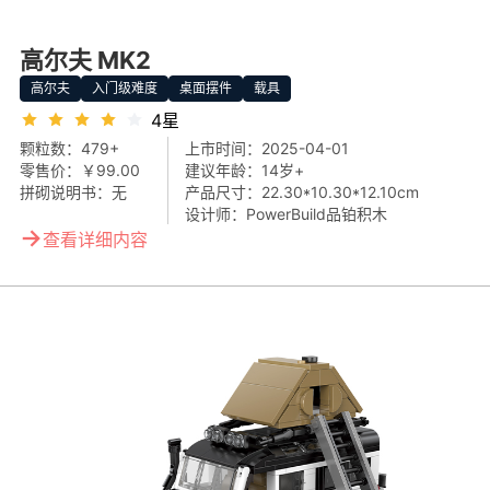
高尔夫 MK2
高尔夫
入门级难度
桌面摆件
载具
4星
颗粒数：
479+
上市时间：
2025-04-01
零售价：
￥99.00
建议年龄：
14岁+
拼砌说明书：
无
产品尺寸：
22.30*10.30*12.10cm
设计师：
PowerBuild品铂积木
→
查看详细内容