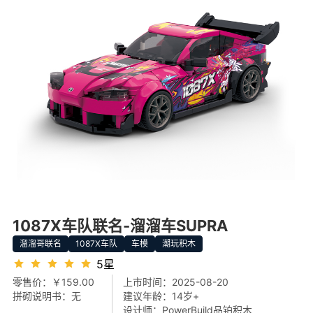
1087X车队联名-溜溜车SUPRA
溜溜哥联名
1087X车队
车模
潮玩积木
5星
零售价：
￥159.00
上市时间：
2025-08-20
拼砌说明书：
无
建议年龄：
14岁+
设计师：
PowerBuild品铂积木