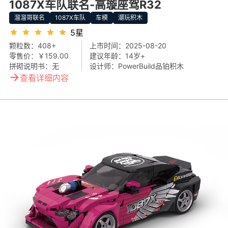
1087X车队联名-高璇座驾R32
溜溜哥联名
1087X车队
车模
潮玩积木
5星
颗粒数：
408+
上市时间：
2025-08-20
零售价：
￥159.00
建议年龄：
14岁+
拼砌说明书：
无
设计师：
PowerBuild品铂积木
→
查看详细内容