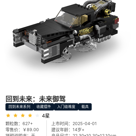
回到未来：未来御驾
回到未来系列
收藏摆件
入门级难度
载具
4星
颗粒数：
627+
上市时间：
2025-04-01
零售价：
￥89.00
建议年龄：
14岁+
拼砌说明书：
无
产品尺寸：
22.30*10.30*12.10cm