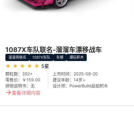
1087X车队联名-溜溜车漂移战车
溜溜哥联名
1087X车队
车模
潮玩积木
5星
颗粒数：
392+
上市时间：
2025-08-20
零售价：
￥159.00
建议年龄：
14岁+
拼砌说明书：
无
设计师：
PowerBuild品铂积木
→
查看详细内容