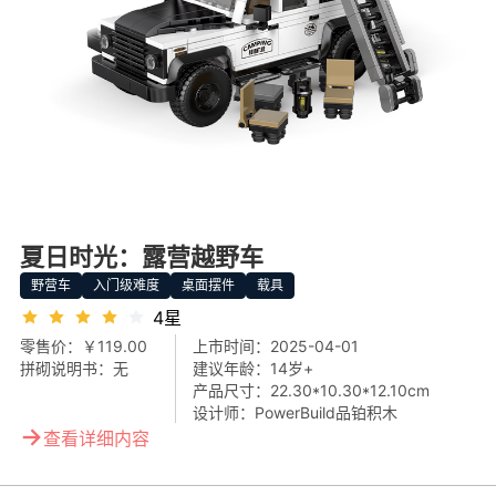
夏日时光：露营越野车
野营车
入门级难度
桌面摆件
载具
4星
零售价：
￥119.00
上市时间：
2025-04-01
拼砌说明书：
无
建议年龄：
14岁+
产品尺寸：
22.30*10.30*12.10cm
设计师：
PowerBuild品铂积木
→
查看详细内容