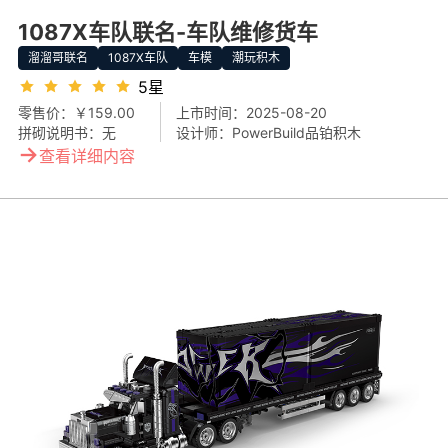
1087X车队联名-车队维修货车
溜溜哥联名
1087X车队
车模
潮玩积木
5星
零售价：
￥159.00
上市时间：
2025-08-20
拼砌说明书：
无
设计师：
PowerBuild品铂积木
→
查看详细内容