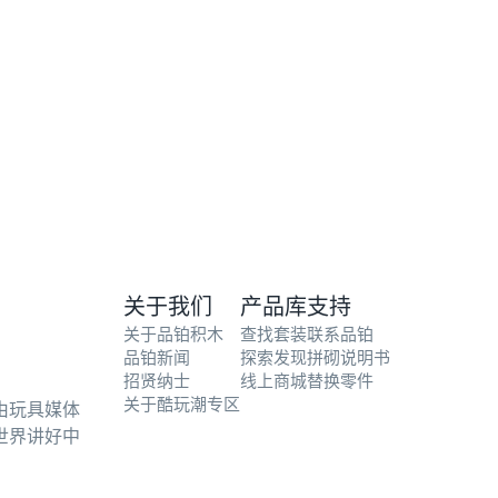
关于我们
产品库
支持
关于品铂积木
查找套装
联系品铂
品铂新闻
探索发现
拼砌说明书
招贤纳士
线上商城
替换零件
关于酷玩潮专区
由玩具媒体
世界讲好中