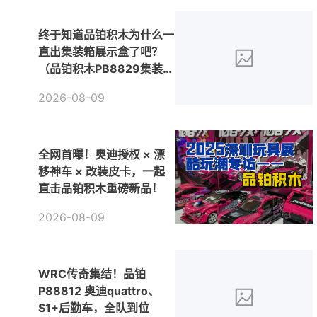
终于知道品铂积木为什么一
直出集装箱展示盒了吧？
（品铂积木PB8829集装箱
拖挂卡车测评&补强方案）
2026-08-09
全网首曝！奥迪授权 × 漂
移神车 × 改装皮卡，一起
直击品铂积木重磅新品！
2026-08-09
WRC传奇集结！品铂
P88812 奥迪quattro、
S1+后勤车，全队到位