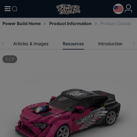
Power Build Home
>
Product Information
>
Product Details
Articles & Images
Resources
Introduction
1
/
7